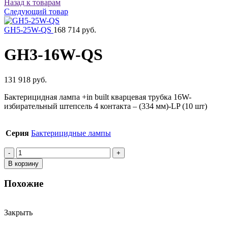
Назад к товарам
Следующий товар
GH5-25W-QS
168 714 руб.
GH3-16W-QS
131 918 руб.
Бактерицидная лампа +in built кварцевая трубка 16W-
избирательный штепсель 4 контакта – (334 мм)-LP (10 шт)
Серия
Бактерицидные лампы
Количество
товара
В корзину
GH3-
16W-
Похожие
QS
Закрыть