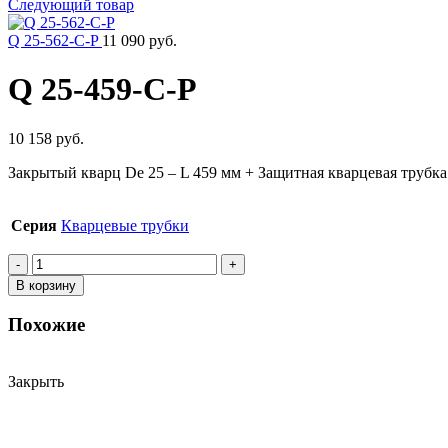
Следующий товар
Q 25-562-C-P
11 090 руб.
Q 25-459-C-P
10 158 руб.
Закрытый кварц De 25 – L 459 мм + Защитная кварцевая труб
Серия
Кварцевые трубки
Количество
товара
В корзину
Q
25-
Похожие
459-
C-
P
Закрыть