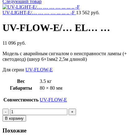
Следующий товар
UV-LIGHT-E/… … … … ... ... .. -F
13 562 руб.
UV-FLOW-E/… EL… …
11 096 руб.
Модель с аварийным сигналом о неисправности лампы (+
светодиод) (шнур 6×1мм2 2,5м длиной)
Для серии
UV-FLOW-E
Вес
3.5 кг
Габариты
80 × 80 мм
Совместимость
UV-FLOW-E
Количество
товара
В корзину
UV-
FLOW-
Похожие
E/
…