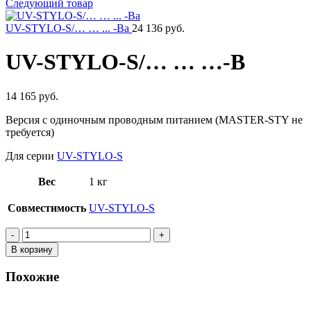
Следующий товар
UV-STYLO-S/… … ... -Ba
24 136 руб.
UV-STYLO-S/… … …-B
14 165 руб.
Версия с одиночным проводным питанием (MASTER-STY не
требуется)
Для серии
UV-STYLO-S
Вес
1 кг
Совместимость
UV-STYLO-S
Количество
товара
В корзину
UV-
STYLO-
Похожие
S/...
...
…-