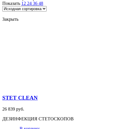
Показать
12
24
36
48
УФ - Мебель
(1)
УФ - Облучатель для витрин и прилавков
(3)
Закрыть
УФ - Облучатель для стетоскопов
(2)
УФ - Облучатель для упаковочной пленки, конвейеров, линий
розлива, бутылок и закрывающих капсул
(3)
УФ - Облучатель потолочный подвесной
(11)
Вентиляция и кондиционирование
Серия
UV-BOX
(1)
UV-LIGHT
(1)
UV-PIPE-BV
(3)
UV-PIPE-NX
(3)
UV-STICK AX
(4)
STET CLEAN
UV-STICK-...-NX-UL
(2)
UV-STICK-NX
(2)
26 839 руб.
UV-STICK-NX-NT
(2)
ДЕЗИНФЕКЦИЯ СТЕТОСКОПОВ
Дезинфекция стетоскопов
(2)
В корзину
Фильтр