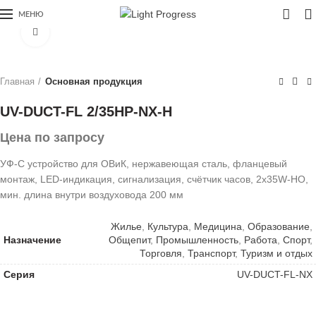
0
МЕНЮ
Увеличить
Главная
Основная продукция
UV-DUCT-FL 2/35HP-NX-H
Цена по запросу
УФ-С устройство для ОВиК, нержавеющая сталь, фланцевый
монтаж, LED-индикация, сигнализация, счётчик часов, 2x35W-HO,
мин. длина внутри воздуховода 200 мм
Жилье
,
Культура
,
Медицина
,
Образование
,
Назначение
Общепит
,
Промышленность
,
Работа
,
Спорт
,
Торговля
,
Транспорт
,
Туризм и отдых
Серия
UV-DUCT-FL-NX