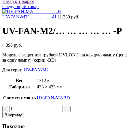
Назад к товарам
Следующий товар
UV-FAN-M2/... ... ... ... ... -H
11 230 руб.
UV-FAN-M2/… … … … … -P
4 398 руб.
Модель с защитной трубкой UVLON® на каждую лампу (цена
за одну лампу) (серии -BD)
Для серии
UV-FAN-M2
Вес
1312 кг
Габариты
433 × 433 мм
Совместимость
UV-FAN-M2-BD
Количество
товара
В корзину
UV-
FAN-
Похожие
M2/...