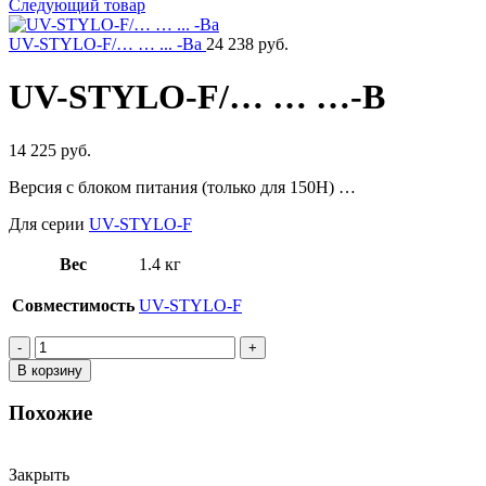
Следующий товар
UV-STYLO-F/… … ... -Ba
24 238 руб.
UV-STYLO-F/… … …-B
14 225 руб.
Версия с блоком питания (только для 150H) …
Для серии
UV-STYLO-F
Вес
1.4 кг
Совместимость
UV-STYLO-F
Количество
товара
В корзину
UV-
STYLO-
Похожие
F/...
...
…-
Закрыть
B