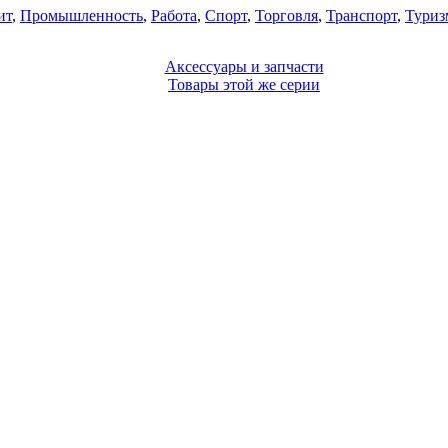
ит
,
Промышленность
,
Работа
,
Спорт
,
Торговля
,
Транспорт
,
Туриз
Аксессуары и запчасти
Товары этой же серии