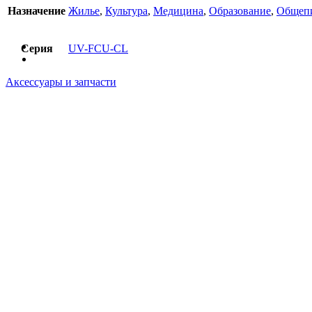
Назначение
Жилье
,
Культура
,
Медицина
,
Образование
,
Общеп
Серия
UV-FCU-CL
Аксессуары и запчасти