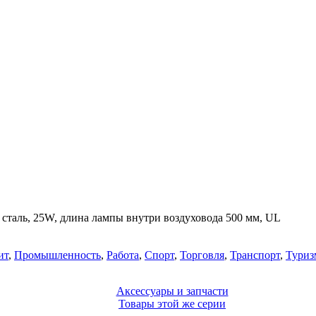
таль, 25W, длина лампы внутри воздуховода 500 мм, UL
ит
,
Промышленность
,
Работа
,
Спорт
,
Торговля
,
Транспорт
,
Туриз
Аксессуары и запчасти
Товары этой же серии