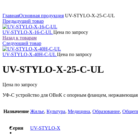
Увеличить
Главная
Основная продукция
UV-STYLO-X-25-C-UL
Предыдущий товар
UV-STYLO-X-16-C-UL
Цена по запросу
Назад к товарам
Следующий товар
UV-STYLO-X-40H-C-UL
Цена по запросу
UV-STYLO-X-25-C-UL
Цена по запросу
УФ-С устройство для ОВиК с опорным фланцем, нержавеющая с
Назначение
Жилье
,
Культура
,
Медицина
,
Образование
,
Общеп
Серия
UV-STYLO-X